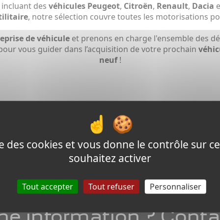
incluant des
véhicules Peugeot
,
Citroën
,
Renault
,
Dacia
e
ilitaire
, notre sélection couvre toutes les motorisations p
reprise de véhicule
et prenons en charge l'ensemble des dé
pour vous guider dans l’acquisition de votre prochain
véhic
neuf
!
En savoir plus sur nos véhicules neufs
ise des cookies et vous donne le contrôle sur 
souhaitez activer
Tout accepter
Tout refuser
Personnaliser
ne information ? Conta