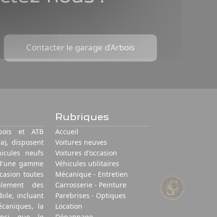
Contacter le garage d’Arbois
Rubriques
bois et ATB
Accueil
a), disposent
Voitures neuves
icules neufs
Voitures d'occasion
e d'une gamme
Véhicules utilitaires
ccasion toutes
Mécanique - Entretien
alement des
Carrosserie - Peinture
ile, incluant
Parebrises - Optiques
écaniques, la
Location
ainsi que le
Dépannage