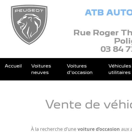
Panneau de gestion des cookies
Rue Roger Th
Pol
03 84 7
Accueil
Voitures
Voitures
Véhicules
neuves
d'occasion
utilitaires
Vente de véhi
À la recherche d’une
voiture d’occasion
aux a