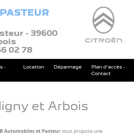
steur - 39600
bois
66 02 78
s -
Location
Dépannage
Plan d'accès -
Contact
igny et Arbois
B Automobiles et Pasteur
vous propose une