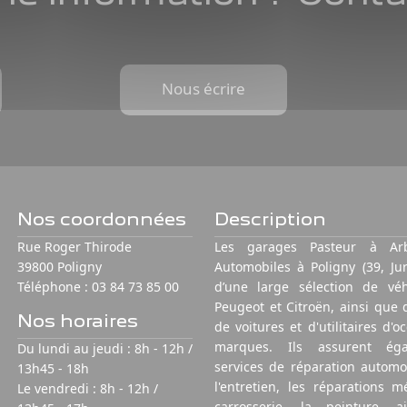
Nous écrire
Nos coordonnées
Description
Rue Roger Thirode
Les garages Pasteur à Ar
39800 Poligny
Automobiles à Poligny (39, Jur
Téléphone :
03 84 73 85 00
d’une large sélection de véh
Peugeot et Citroën, ainsi qu
Nos horaires
de voitures et d'utilitaires d'o
marques. Ils assurent ég
Du lundi au jeudi : 8h - 12h /
services de réparation automob
13h45 - 18h
l'entretien, les réparations m
Le vendredi : 8h - 12h /
carrosserie, la peinture, 